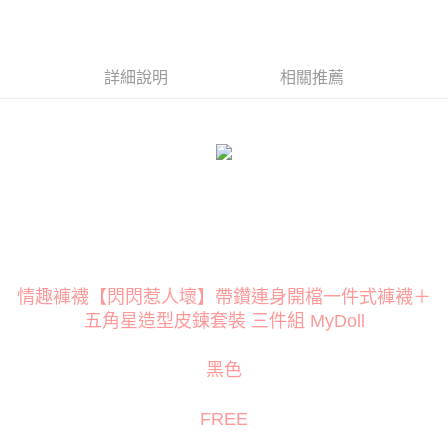
１．簡單：不需註冊會員、不需綁卡、不需儲值。
２．便利：只要手機號碼，簡訊認證，即可結帳。
３．安心：先確認商品／服務後，再付款。
運送方式
【「AFTEE先享後付」結帳流程】
詳細說明
相關推薦
全家取貨付款
１．於結帳方式選擇「AFTEE先享後付」後，將跳轉至「AFTEE先享後付」
每筆NT$80
結帳頁面，進行簡訊認證並確認金額後，即可完成結帳。
２．訂單成立數日內，您將收到繳費通知簡訊。
付款後全家取貨
３．收到繳費通知簡訊後14天內，點擊此簡訊中的連結，可透過四大超商／
ATM／網路銀行／等多元方式進行付款，方視為交易完成。
每筆NT$80
※ 請注意：結帳手續完成當下不需立刻繳費，但若您需要取消訂單，請聯絡
購買商品的店家。未經商家同意取消之訂單仍視為有效，需透過AFTEE先享
萊爾富取貨付款
後付繳納相關費用。
每筆NT$120
※ 交易是否成功請以「AFTEE先享後付 」之結帳頁面顯示為準，若有關於
是否繳費成功／繳費後需取消欲退款等相關疑問，請聯繫「AFTEE先享後付
客戶支援中心」
https://netprotections.freshdesk.com/support/home
付款後萊爾富取貨
情趣褲襪【閃閃惹人壞】帶鑽連身開檔一件式褲襪＋
每筆NT$120
【注意事項】
五角星造型皮鍊套裝 三件組 MyDoll
１．透過由恩沛科技股份有限公司提供之「AFTEE先享後付」服務完成之交
7-11取貨付款
易，需依本服務之必要範圍內提供個人資料，並將交易相關給付款項請求債
權轉讓予恩沛科技股份有限公司。
每筆NT$80
黑色
２．關於個人資料處理事宜，請瀏覽以下網址：
https://aftee.tw/terms/#terms3
付款後7-11取貨
３．未成年的使用者請事先徵得法定代理人或監護人之同意方可使用
FREE
每筆NT$80
「AFTEE先享後付」，若未經同意申辦者引起之損失，本公司不負相關責