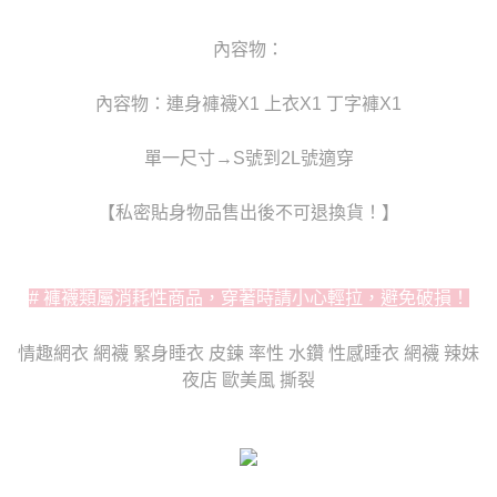
任。
宅配
４．使用「AFTEE先享後付」時，將依據個別帳號之用戶狀況，依本公司即
時審查核予不同之上限額度；若仍有額度不足之情形，本公司將視審查結果
每筆NT$80，滿NT$6,000(含以上)免運費
內容物：
請求用戶進行身份認證。
５．嚴禁一人註冊多個帳號或使用他人資訊註冊。若發現惡意使用之情形，
貨到付款(新竹貨運)
內容物：連身褲襪X1 上衣X1 丁字褲X1
恩沛科技股份有限公司將有權停止該用戶之使用額度並採取法律行動。
每筆NT$120
單一尺寸→S號到2L號適穿
國家/地區配送
查看運費
【私密貼身物品售出後不可退換貨！】
# 褲襪類屬消耗性商品，穿著時請小心輕拉，避免破損！
情趣網衣 網襪 緊身睡衣 皮鍊 率性 水鑽 性感睡衣 網襪 辣妹
夜店 歐美風 撕裂