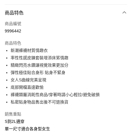
付款方式
商品特色
信用卡一次付款
商品編號
信用卡分期付款
9996442
3 期 0 利率 每期
NT$393
21家銀行
商品特色
合作金庫商業銀行
第一商業銀行
超商取貨付款
新潮褲襪材質情趣衣
華南商業銀行
彰化商業銀行
率性性感皮鍊套裝增添床笫情趣
LINE Pay
上海商業儲蓄銀行
台北富邦商業銀行
國泰世華商業銀行
兆豐國際商業銀行
精緻閃亮水鑽讓視覺效果更加分
Apple Pay
臺灣中小企業銀行
台中商業銀行
彈性極佳貼合身形 貼身不緊身
匯豐（台灣）商業銀行
華泰商業銀行
女人S曲線完美呈現
街口支付
聯邦商業銀行
遠東國際商業銀行
底部開檔直達歡愉
元大商業銀行
永豐商業銀行
悠遊付
褲襪類屬消耗性商品/穿著時請小心輕拉/避免破損
玉山商業銀行
星展（台灣）商業銀行
私密貼身物品售出後不可退換貨
台新國際商業銀行
中國信託商業銀行
AFTEE先享後付
台灣樂天信用卡公司
相關說明
銷售重點
【關於「AFTEE先享後付」】
ATM付款
S到2L適穿
AFTEE先享後付是「在收到商品之後才付款」的支付方式。 讓您購物簡單
便利好安心！
單一尺寸適合各身型女生
貨到付款