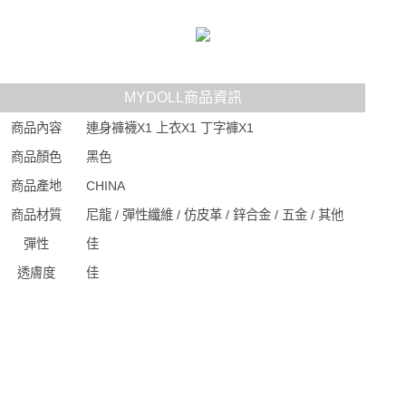
MYDOLL商品資訊
商品內容
連身褲襪X1 上衣X1 丁字褲X1
商品顏色
黑色
商品產地
CHINA
商品材質
尼龍 / 彈性纖維 / 仿皮革 / 鋅合金 / 五金 / 其他
彈性
佳
透膚度
佳