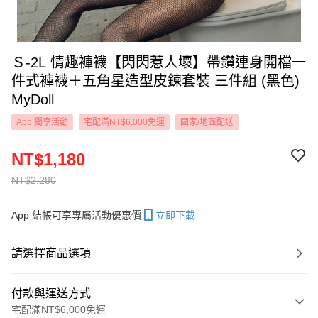
Ｓ-2L 情趣褲襪【閃閃惹人壞】帶鑽連身開檔一
件式褲襪＋五角星造型皮鍊套裝 三件組 (黑色)
MyDoll
App 獨享活動
宅配滿NT$6,000免運
國家/地區配送
NT$1,180
NT$2,280
App 結帳可享專屬活動優惠價
立即下載
請選擇商品選項
付款與運送方式
宅配滿NT$6,000免運