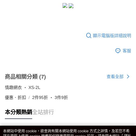
顯示電腦版詳細說明
客服
商品相關分類 (7)
查看全部
情趣網衣 ‧ XS-2L
優惠．折扣
2件95折 ‧ 3件9折
本分類熱銷
全站排行
本網站中使用 cookie，欲查詢有關本網站使用 cookie 方式之詳情，及若您不希
熱門標籤